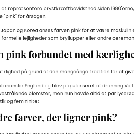
til at repræsentere brystkræftbevidsthed siden 1980'ern
 "pink" for årsagen.
a, Japan og Korea anses farven pink for at være maskulin e
formelle lejligheder som bryllupper eller andre ceremon
n pink forbundet med kærligh
lighed på grund af den mangeårige tradition for at give pi
ictorianske England og blev populariseret af dronning Vict
strålende blomster, men hun havde altid et par lyserøde
k og femininitet.
re farver, der ligner pink?