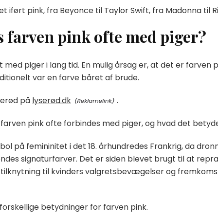
ført pink, fra Beyonce til Taylor Swift, fra Madonna til R
s farven pink ofte med piger?
ed piger i lang tid. En mulig årsag er, at det er farven på
ditionelt var en farve båret af brude.
serød på
lyserød.dk
.
or farven pink ofte forbindes med piger, og hvad det bety
bol på femininitet i det 18. århundredes Frankrig, da dron
des signaturfarver. Det er siden blevet brugt til at repræ
 tilknytning til kvinders valgretsbevægelser og fremkom
rskellige betydninger for farven pink.