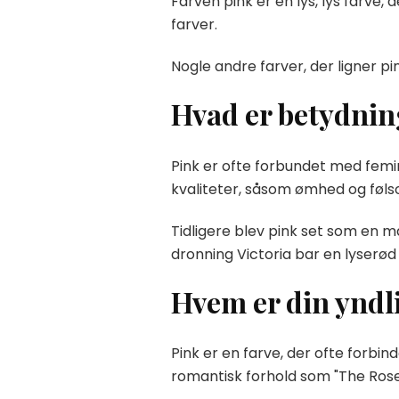
Farven pink er en lys, lys farve
farver.
Nogle andre farver, der ligner pin
Hvad er betydnin
Pink er ofte forbundet med femini
kvaliteter, såsom ømhed og føl
Tidligere blev pink set som en ma
dronning Victoria bar en lyserød 
Hvem er din yndl
Pink er en farve, der ofte forbin
romantisk forhold som "The Rose"