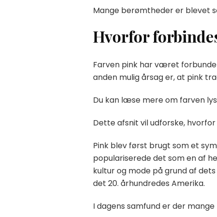
Mange berømtheder er blevet set i
Hvorfor forbinde
Farven pink har været forbundet m
anden mulig årsag er, at pink tra
Du kan læse mere om farven ly
Dette afsnit vil udforske, hvorf
Pink blev først brugt som et sym
populariserede det som en af hen
kultur og mode på grund af dets
det 20. århundredes Amerika.
I dagens samfund er der mange fo