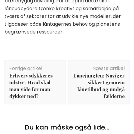
bæredygtig udvikling. For at opnå dette skal
låneudbydere tænke kreativt og samarbejde på
tværs af sektorer for at udvikle nye modeller, der
tilgodeser både låntagernes behov og planetens
begrænsede ressourcer.
Indlægsnavigation
Forrige artikel
Næste artikel
Erhvervsdykkeres
Lånejunglen: Naviger
udstyr: Hvad skal
sikkert gennem
man vide før man
lånetilbud og undgå
dykker ned?
fælderne
Du kan måske også lide...