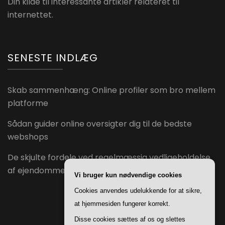
Din kilde til interessante artikler relateret til
internettet.
SENESTE INDLÆG
Skab sammenhæng: Online profiler som bro mellem
platforme
Sådan guider online oversigter dig til de bedste
webshops
De skjulte fordele ved regelmæssig vedligeholdelse
af ejendomme
Vi bruger kun nødvendige cookies
Cookies anvendes udelukkende for at sikre,
at hjemmesiden fungerer korrekt.
Disse cookies sættes af os og slettes