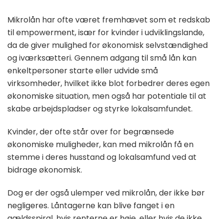
Mikrolån har ofte været fremhævet som et redskab
til empowerment, især for kvinder i udviklingslande,
da de giver mulighed for økonomisk selvstændighed
og iværksætteri. Gennem adgang til små lån kan
enkeltpersoner starte eller udvide små
virksomheder, hvilket ikke blot forbedrer deres egen
økonomiske situation, men også har potentiale til at
skabe arbejdspladser og styrke lokalsamfundet.
Kvinder, der ofte står over for begrænsede
økonomiske muligheder, kan med mikrolån få en
stemme i deres husstand og lokalsamfund ved at
bidrage økonomisk.
Dog er der også ulemper ved mikrolån, der ikke bør
negligeres. Låntagerne kan blive fanget i en
gældsspiral, hvis renterne er høje, eller hvis de ikke