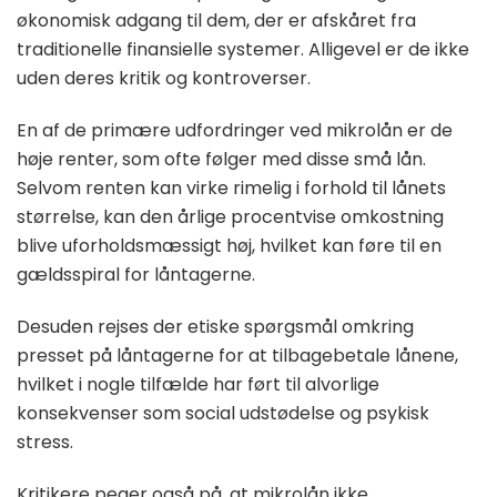
økonomisk adgang til dem, der er afskåret fra
traditionelle finansielle systemer. Alligevel er de ikke
uden deres kritik og kontroverser.
En af de primære udfordringer ved mikrolån er de
høje renter, som ofte følger med disse små lån.
Selvom renten kan virke rimelig i forhold til lånets
størrelse, kan den årlige procentvise omkostning
blive uforholdsmæssigt høj, hvilket kan føre til en
gældsspiral for låntagerne.
Desuden rejses der etiske spørgsmål omkring
presset på låntagerne for at tilbagebetale lånene,
hvilket i nogle tilfælde har ført til alvorlige
konsekvenser som social udstødelse og psykisk
stress.
Kritikere peger også på, at mikrolån ikke