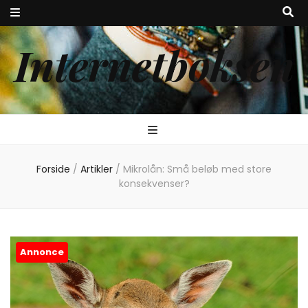
Internetboksen
Forside
/
Artikler
/
Mikrolån: Små beløb med store
konsekvenser?
Annonce