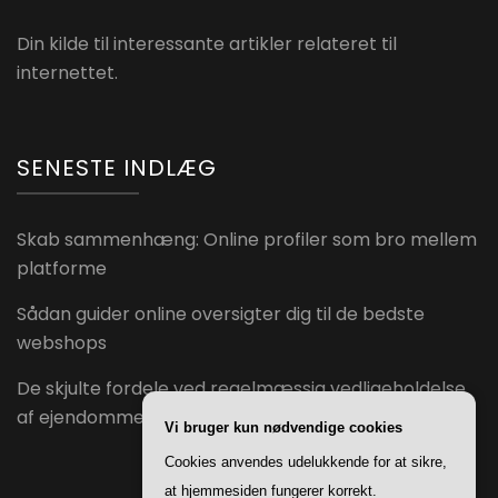
Din kilde til interessante artikler relateret til
internettet.
SENESTE INDLÆG
Skab sammenhæng: Online profiler som bro mellem
platforme
Sådan guider online oversigter dig til de bedste
webshops
De skjulte fordele ved regelmæssig vedligeholdelse
af ejendomme
Vi bruger kun nødvendige cookies
Cookies anvendes udelukkende for at sikre,
at hjemmesiden fungerer korrekt.