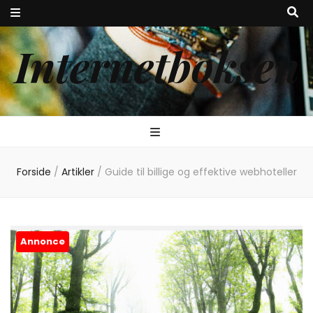
Internetboksen
Forside
/
Artikler
/
Guide til billige og effektive webhoteller
Annonce