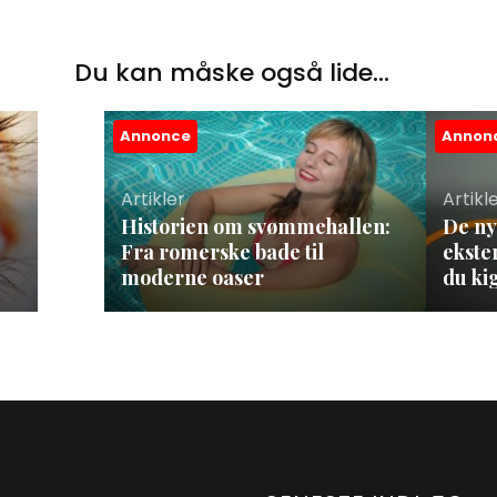
Du kan måske også lide...
Annonce
Annon
Artikler
Artikl
Historien om svømmehallen:
De ny
Fra romerske bade til
ekste
moderne oaser
du ki