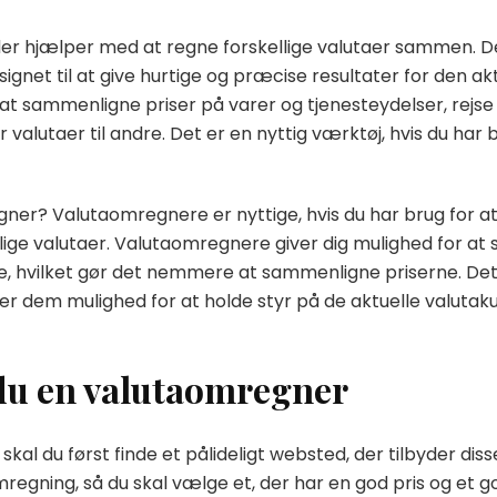
er hjælper med at regne forskellige valutaer sammen. De
gnet til at give hurtige og præcise resultater for den akt
at sammenligne priser på varer og tjenesteydelser, rejs
 valutaer til andre. Det er en nyttig værktøj, hvis du har
er? Valutaomregnere er nyttige, hvis du har brug for at 
llige valutaer. Valutaomregnere giver dig mulighed for at 
nde, hvilket gør det nemmere at sammenligne priserne. Det
er dem mulighed for at holde styr på de aktuelle valutak
du en valutaomregner
kal du først finde et pålideligt websted, der tilbyder dis
regning, så du skal vælge et, der har en god pris og et go