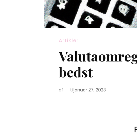
Artikler
Valutaomreg
bedst
af
til
januar 27, 2023