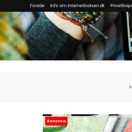
Forside
Info om Internetboksen.dk
Privatlivspo
F
Annonce