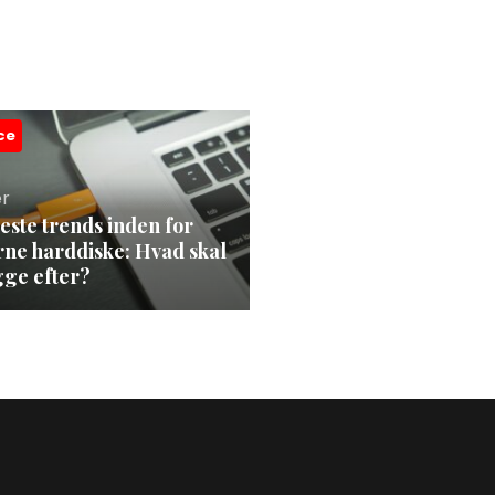
ce
er
este trends inden for
rne harddiske: Hvad skal
gge efter?