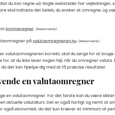
dan du kan regne ud. Nogle websteder har vejledninger, 
are skal indtaste det beløb, du ønsker at omregne, og væ
 om
lommeregner
.
utaomregner på
valutaomregneren.nu
.
r valutaomregneren korrekt, skal du sørge for at bruge d
 for, at du ikke laver nogen fejl, når du omregner valuta. 
 da det kan hjælpe dig med at få præcise resultater.
nvende en valutaomregner
ge en valutaomregner. For det første kan du være sikker 
den aktuelle valutakurs. Det er også hurtigt og nemt at a
 er også økonomisk, da det kun kræver et minimum af pe