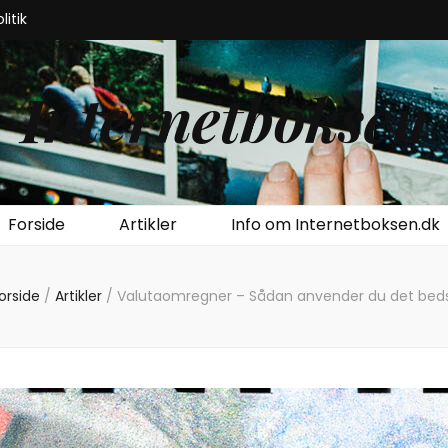
litik
Internetboksen
Forside
Artikler
Info om Internetboksen.dk
orside
/
Artikler
/
Valutaomregner – Sådan anvender du det bed